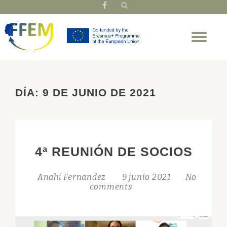
fa-
facebook
Skip
Tog
to
nav
content
DÍA:
9 DE JUNIO DE 2021
4ª REUNIÓN DE SOCIOS
Anahí Fernandez
9 junio 2021
No
comments