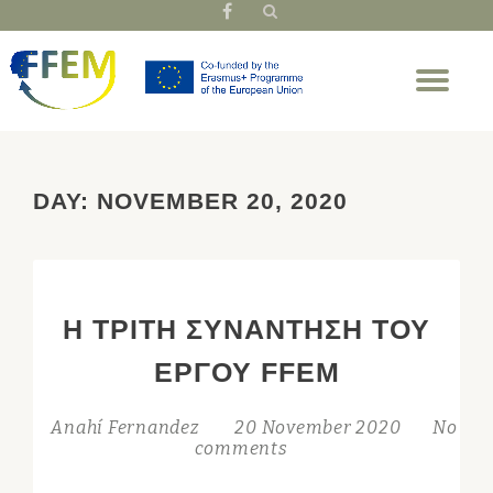
fa-
facebook
Skip
Tog
to
nav
content
DAY:
NOVEMBER 20, 2020
Η ΤΡΊΤΗ ΣΥΝΆΝΤΗΣΗ ΤΟΥ
ΈΡΓΟΥ FFEM
Anahí Fernandez
20 November 2020
No
comments