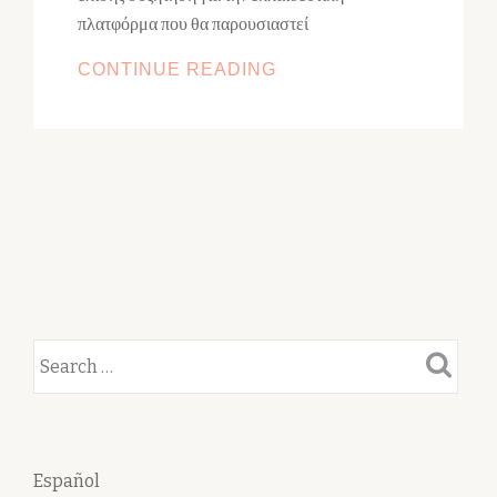
πλατφόρμα που θα παρουσιαστεί
Η
CONTINUE READING
ΤΡΊΤΗ
ΣΥΝΆΝΤΗΣΗ
ΤΟΥ
ΈΡΓΟΥ
FFEM
Español