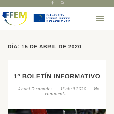
fa-
facebook
Skip
Tog
to
nav
content
DÍA:
15 DE ABRIL DE 2020
1º BOLETÍN INFORMATIVO
Anahí Fernandez
15 abril 2020
No
comments