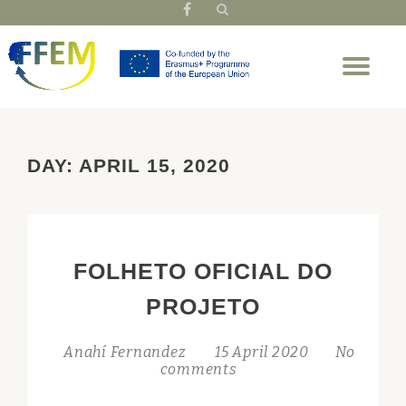
fa-
facebook
Skip
Tog
to
nav
content
DAY:
APRIL 15, 2020
FOLHETO OFICIAL DO
PROJETO
Anahí Fernandez
15 April 2020
No
comments