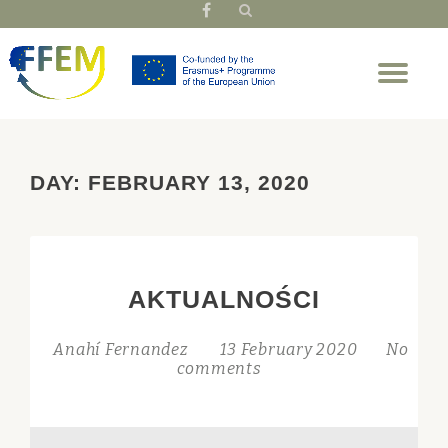
fa-
facebook
Skip
Tog
to
nav
content
DAY:
FEBRUARY 13, 2020
AKTUALNOŚCI
Anahí Fernandez
13 February 2020
No
comments